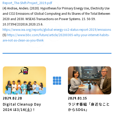
Report_The-Shift-Project_2019.pdf
(4) Andrae, Anders. (2020). Hypotheses for Primary Energy Use, Electricity Use
and CΟ2 Emissions of Global Computing and Its Shares of the Total Between
2020 and 2030. WSEAS Transactions on Power Systems. 15. 50-59.
10.37394/232016.2020.15.6.
https://www.iea.org/reports/global-energy-co2-status-report-2019/emissions
(5)
https://www.bbc.com/future/article/20200305-why-your-internet-habits-
are-not-as-clean-as-you-think
2024.02.20
2024.01.15
Digital Cleanup Day
ラジオ番組「身近なこと
2024 は3/16(土)！
からSDGs」